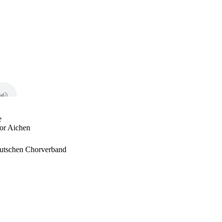
e
or Aichen
eutschen Chorverband